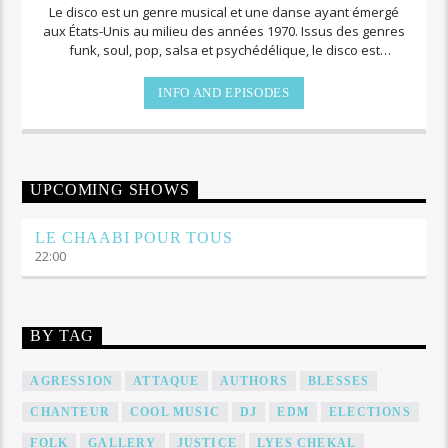
Le disco est un genre musical et une danse ayant émergé
aux États-Unis au milieu des années 1970. Issus des genres
funk, soul, pop, salsa et psychédélique, le disco est
particulièrement popularisé pendant les années 1970, et
revivra brièvement pendant quelque temps. Le terme
INFO AND EPISODES
dérive du mot en français « discothèque ». Son public initial
est issu des communautés afro-américaine, latino-
américaine, italo-américaine, et psychédélique de New York
et Philadelphie à la fin des années 1960 et début des
années 1970. Le disco émerge en tant que réponse à la
UPCOMING SHOWS
domination de la scène rock et à la stigmatisation de la
musique dance par la contre-culture durant cette période.
LE CHAABI POUR TOUS
Le genre se popularisera parmi de nombreux groupes de
22:00
l'époque ayant une certaine notoriété
BY TAG
AGRESSION
ATTAQUE
AUTHORS
BLESSES
CHANTEUR
COOL MUSIC
DJ
EDM
ELECTIONS
FOLK
GALLERY
JUSTICE
LYES CHEKAL