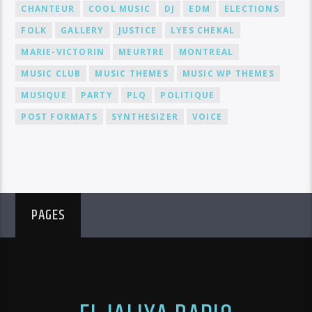
CHANTEUR
COOL MUSIC
DJ
EDM
ELECTIONS
FOLK
GALLERY
JUSTICE
LYES CHEKAL
MARIE-VICTORIN
MEURTRE
MONTREAL
MUSIC CLUB
MUSIC THEMES
MUSIC WP THEMES
MUSIQUE
PARTY
PLQ
POLITIQUE
POST FORMATS
SYNTHESIZER
VOICE
PAGES