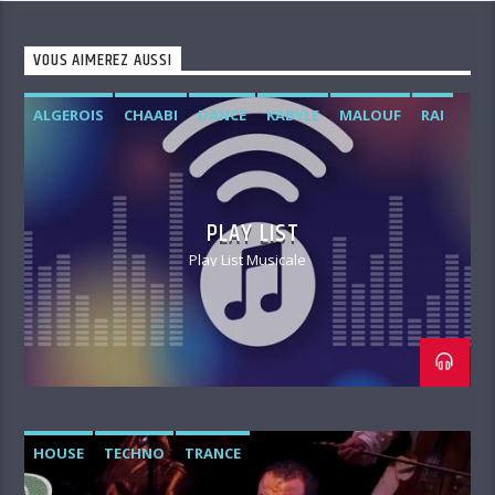
VOUS AIMEREZ AUSSI
ALGEROIS
CHAABI
DANCE
KABYLE
MALOUF
RAI
SAHARIEN
STAIFI
VOCAL
PLAY LIST
Play List Musicale
HOUSE
TECHNO
TRANCE