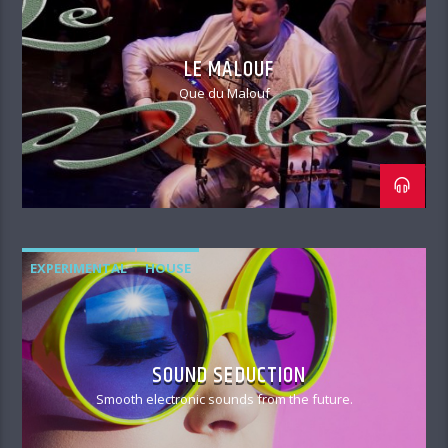
LE MALOUF
Que du Malouf
EXPERIMENTAL
HOUSE
SOUND SEDUCTION
Smooth electronic sounds from the future.