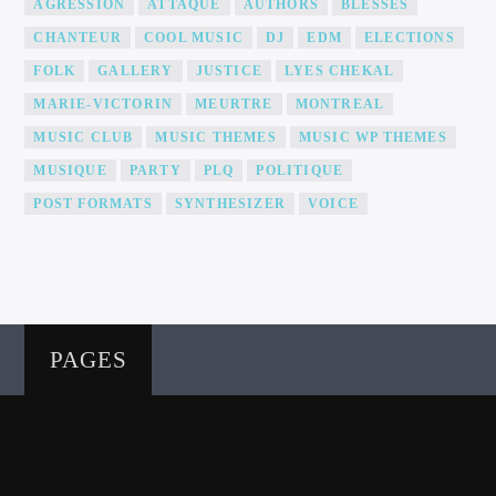
AGRESSION
ATTAQUE
AUTHORS
BLESSES
CHANTEUR
COOL MUSIC
DJ
EDM
ELECTIONS
FOLK
GALLERY
JUSTICE
LYES CHEKAL
MARIE-VICTORIN
MEURTRE
MONTREAL
MUSIC CLUB
MUSIC THEMES
MUSIC WP THEMES
MUSIQUE
PARTY
PLQ
POLITIQUE
POST FORMATS
SYNTHESIZER
VOICE
PAGES