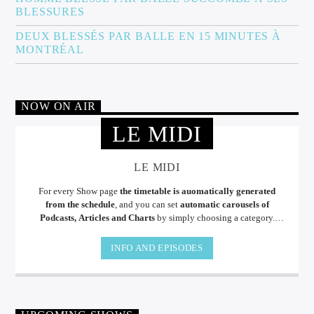
BLESSURES
DEUX BLESSÉS PAR BALLE EN 15 MINUTES À
MONTRÉAL
NOW ON AIR
LE MIDI
LE MIDI
For every Show page
the timetable is auomatically generated
from the schedule
, and you can set
automatic carousels of
Podcasts, Articles and Charts
by simply choosing a category.
Curabitur id lacus felis. Sed justo mauris, auctor eget tellus nec,
pellentesque varius mauris. Sed eu congue nulla, et tincidunt justo.
INFO AND EPISODES
Aliquam semper faucibus odio id varius. Suspendisse varius laoreet
sodales.