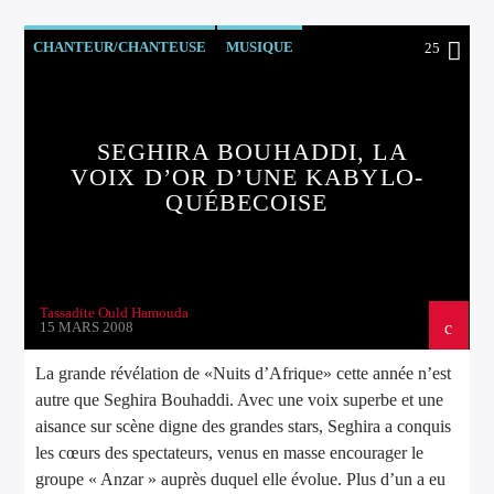
CHANTEUR/CHANTEUSE
MUSIQUE
25
SEGHIRA BOUHADDI, LA
VOIX D’OR D’UNE KABYLO-
QUÉBECOISE
Tassadite Ould Hamouda
15 MARS 2008
La grande révélation de «Nuits d’Afrique» cette année n’est
autre que Seghira Bouhaddi. Avec une voix superbe et une
aisance sur scène digne des grandes stars, Seghira a conquis
les cœurs des spectateurs, venus en masse encourager le
groupe « Anzar » auprès duquel elle évolue. Plus d’un a eu