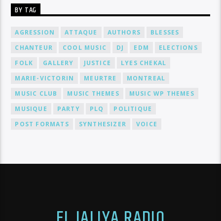
BY TAG
AGRESSION
ATTAQUE
AUTHORS
BLESSES
CHANTEUR
COOL MUSIC
DJ
EDM
ELECTIONS
FOLK
GALLERY
JUSTICE
LYES CHEKAL
MARIE-VICTORIN
MEURTRE
MONTREAL
MUSIC CLUB
MUSIC THEMES
MUSIC WP THEMES
MUSIQUE
PARTY
PLQ
POLITIQUE
POST FORMATS
SYNTHESIZER
VOICE
EL JALIYA RADIO