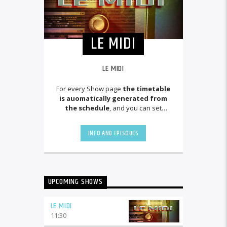
LE MIDI
LE MIDI
For every Show page
the timetable
is auomatically generated from
the schedule
, and you can set
automatic carousels of Podcasts,
Articles and Charts
by simply
INFO AND EPISODES
choosing a category. Curabitur id lacus
felis. Sed justo mauris, auctor eget
tellus nec, pellentesque varius mauris.
Sed eu congue nulla, et tincidunt justo.
Aliquam semper faucibus odio id
UPCOMING SHOWS
varius. Suspendisse varius laoreet
sodales.
LE MIDI
11:30