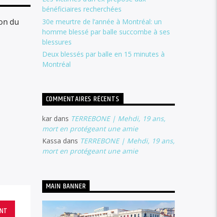
bénéficiaires recherchées
on du
30e meurtre de l’année à Montréal: un
homme blessé par balle succombe à ses
blessures
Deux blessés par balle en 15 minutes à
Montréal
COMMENTAIRES RÉCENTS
kar
dans
TERREBONE | Mehdi, 19 ans,
mort en protégeant une amie
Kassa
dans
TERREBONE | Mehdi, 19 ans,
mort en protégeant une amie
MAIN BANNER
ANT