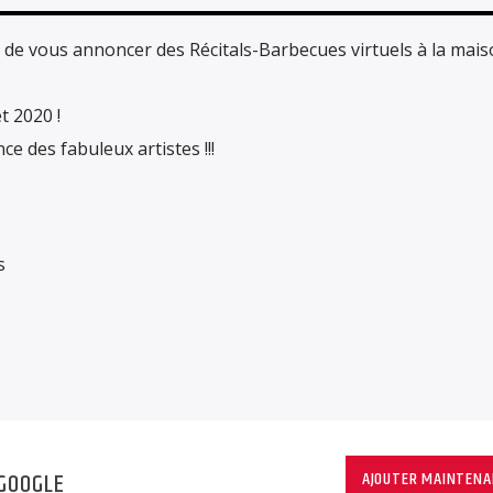
 de vous annoncer des Récitals-Barbecues virtuels à la mais
t 2020 !
e des fabuleux artistes !!!
s
GOOGLE
AJOUTER MAINTEN