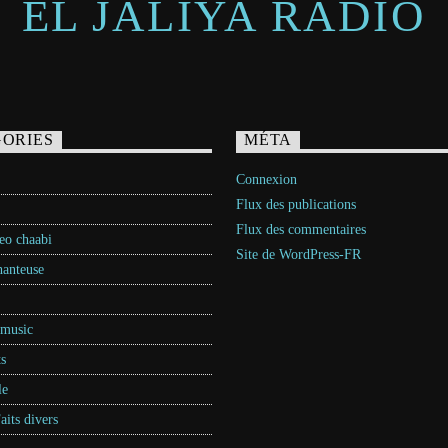
EL JALIYA RADIO
ORIES
MÉTA
Connexion
Flux des publications
Flux des commentaires
neo chaabi
Site de WordPress-FR
hanteuse
 music
s
le
Faits divers