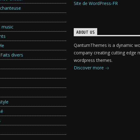
Site de WordPress-FR
/chanteuse
c music
ABOUT US
nts
QantumThemes is a dynamic wo
le
company creating cutting edge 
 Faits divers
wordpress themes.
Discover more
tyle
sé
s