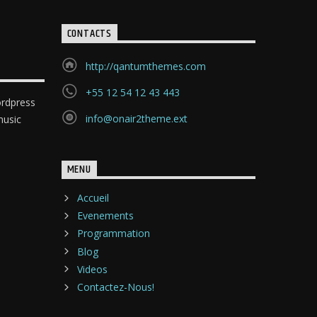
CONTACTS
http://qantumthemes.com
+55 12 54 12 43 443
rdpress
info@onair2theme.ext
music
MENU
Accueil
Evenements
Programmation
Blog
Videos
Contactez-Nous!