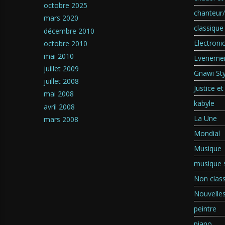
octobre 2025
chanteur
mars 2020
classique
décembre 2010
Electroni
octobre 2010
mai 2010
Eveneme
juillet 2009
Gnawi Sty
juillet 2008
Justice et
mai 2008
kabyle
avril 2008
La Une
mars 2008
Mondial
Musique
musique s
Non clas
Nouvelle
peintre
piano