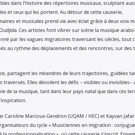
ibles dans l’histoire des répertoires musicaux, sculptant aus
les et ceux qui les portent. Au détour de cette causerie,
aines et musicales prend vie avec éclat grâce à deux voix 
uz Oudjida. Ces artistes font vibrer sur scène la musique arabo
onné par les vagues migratoires traversant les siècles, tou
sés au rythme des déplacements et des rencontres, sur des 
ce, partagent les méandres de leurs trajectoires, guidées ta
 traversés. Elles dévoilent les défis – visibles ou invisibles–
voie de la musique, tant dans leur pays natal que dans ces ter
inspiration.
r Caroline Marcoux-Gendron (UQAM / HEC) et Kayvan Jafar
rganisateurs du cycle « Musiciennes en migration : conjugue
 à la professionnalisation », où cette causerie s’inscrit. Ensemb