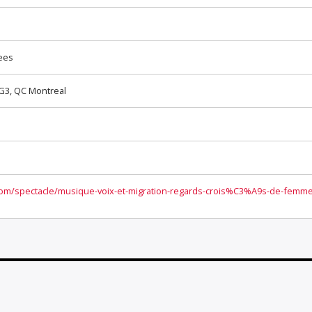
ees
G3, QC Montreal
.com/spectacle/musique-voix-et-migration-regards-crois%C3%A9s-de-femme