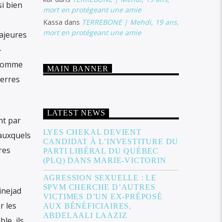
si bien
mort en protégeant une amie
Kassa
dans
TERREBONE | Mehdi, 19 ans,
mort en protégeant une amie
majeures
-
t comme
MAIN BANNER
terres
LATEST NEWS
nt par
LYES CHEKAL DEVIENT
 auxquels
CANDIDAT À L’INVESTITURE DU
res
PARTI LIBÉRAL DU QUÉBEC
(PLQ) DANS MARIE-VICTORIN
AGRESSION SEXUELLE : LE
SPVM CHERCHE D’AUTRES
inejad
VICTIMES D’UN EX-PRÉPOSÉ
r les
AUX BÉNÉFICIAIRES,
ABDELAALI LAAZIZ
le, ils