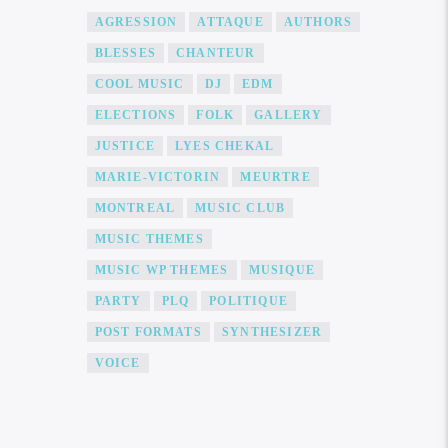
AGRESSION
ATTAQUE
AUTHORS
BLESSES
CHANTEUR
COOL MUSIC
DJ
EDM
ELECTIONS
FOLK
GALLERY
JUSTICE
LYES CHEKAL
MARIE-VICTORIN
MEURTRE
MONTREAL
MUSIC CLUB
MUSIC THEMES
MUSIC WP THEMES
MUSIQUE
PARTY
PLQ
POLITIQUE
POST FORMATS
SYNTHESIZER
VOICE