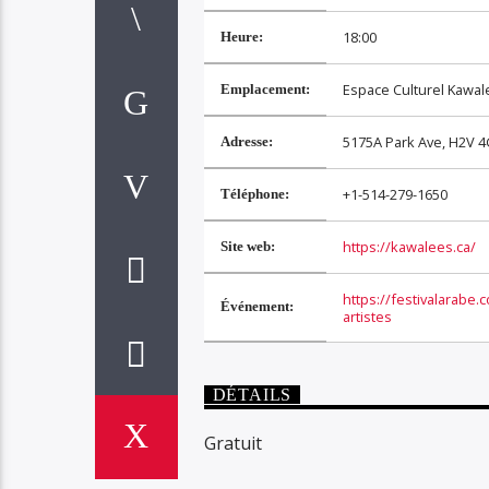
18:00
Heure:
Espace Culturel Kawal
Emplacement:
5175A Park Ave, H2V 4
Adresse:
+1-514-279-1650
Téléphone:
https://kawalees.ca/
Site web:
https://festivalarabe
Événement:
artistes
DÉTAILS
Gratuit