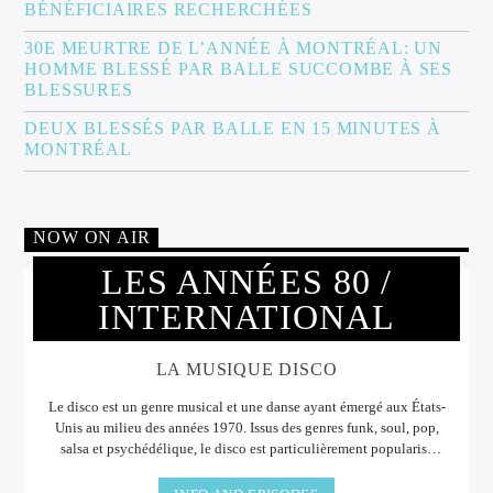
BÉNÉFICIAIRES RECHERCHÉES
30E MEURTRE DE L’ANNÉE À MONTRÉAL: UN
HOMME BLESSÉ PAR BALLE SUCCOMBE À SES
BLESSURES
DEUX BLESSÉS PAR BALLE EN 15 MINUTES À
MONTRÉAL
NOW ON AIR
LES ANNÉES 80 /
INTERNATIONAL
LA MUSIQUE DISCO
Le disco est un genre musical et une danse ayant émergé aux États-
Unis au milieu des années 1970. Issus des genres funk, soul, pop,
salsa et psychédélique, le disco est particulièrement popularisé
pendant les années 1970, et revivra brièvement pendant quelque
temps. Le terme dérive du mot en français « discothèque ». Son