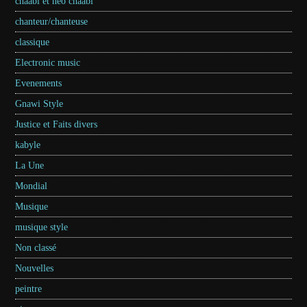
chaabi et neo chaabi
chanteur/chanteuse
classique
Electronic music
Evenements
Gnawi Style
Justice et Faits divers
kabyle
La Une
Mondial
Musique
musique style
Non classé
Nouvelles
peintre