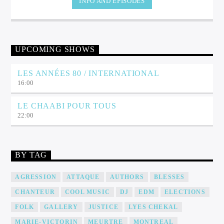
INFO AND EPISODES
public initial est issu des communautés afro-américaine, latino-
américaine, italo-américaine, et psychédélique de New York et
Philadelphie à la fin des années 1960 et début des années 1970. Le
disco émerge en tant que réponse à la domination de la scène rock
et à la stigmatisation de la musique dance par la contre-culture
UPCOMING SHOWS
durant cette période. Le genre se popularisera parmi de nombreux
groupes de l'époque ayant une certaine notoriété
LES ANNÉES 80 / INTERNATIONAL
16:00
LE CHAABI POUR TOUS
22:00
BY TAG
AGRESSION
ATTAQUE
AUTHORS
BLESSES
CHANTEUR
COOL MUSIC
DJ
EDM
ELECTIONS
FOLK
GALLERY
JUSTICE
LYES CHEKAL
MARIE-VICTORIN
MEURTRE
MONTREAL