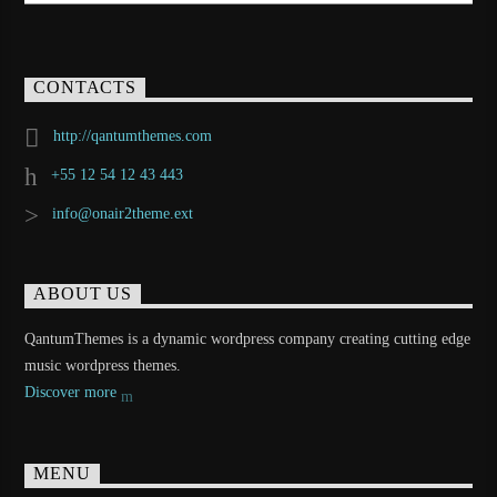
CONTACTS
http://qantumthemes.com
+55 12 54 12 43 443
info@onair2theme.ext
ABOUT US
QantumThemes is a dynamic wordpress company creating cutting edge
music wordpress themes.
Discover more
MENU