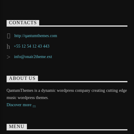
CONTACTS
http://qantumthemes.com
+55 12 54 12 43 443
info@onair2theme.ext
ABOUT US
QantumThemes is a dynamic wordpress company creating cutting edge
music wordpress themes.
Discover more
MENU