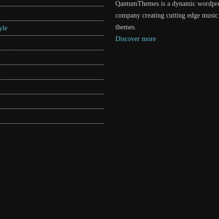
QantumThemes is a dynamic wordpr
company creating cutting edge music
themes.
yle
Discover more