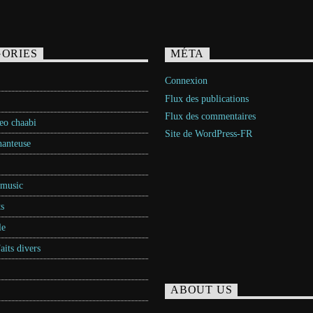
ORIES
MÉTA
Connexion
Flux des publications
Flux des commentaires
neo chaabi
Site de WordPress-FR
hanteuse
 music
s
le
Faits divers
ABOUT US